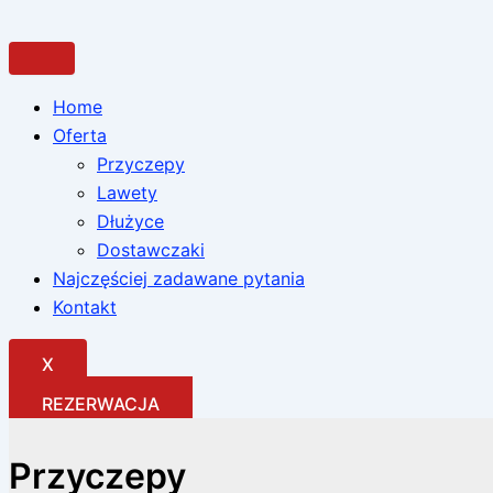
Przejdź
Posortowane
do
według
treści
ceny:
od
Home
niskiej
Oferta
do
Przyczepy
wysokiej
Lawety
Dłużyce
Dostawczaki
Najczęściej zadawane pytania
Kontakt
X
REZERWACJA
Przyczepy