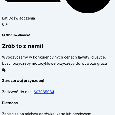
Lat Doświadczenia
0
+
SZYBKA REZERWACJA​
Zrób to z nami!
Wypożyczamy w konkurencyjnych cenach lawety, dłużyce,
busy, przyczepy motocyklowe przyczepy do wywozu gruzu
itp.
Zarezerwuj przyczepę!
Zadzwoń do nas!
607985984
Płatność
Zapłacisz na miejscu gotówką, kartą lub przelewem!