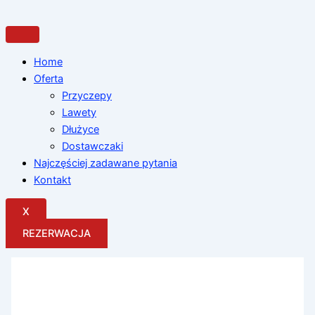
Przejdź
do
treści
Home
Oferta
Przyczepy
Lawety
Dłużyce
Dostawczaki
Najczęściej zadawane pytania
Kontakt
X
REZERWACJA