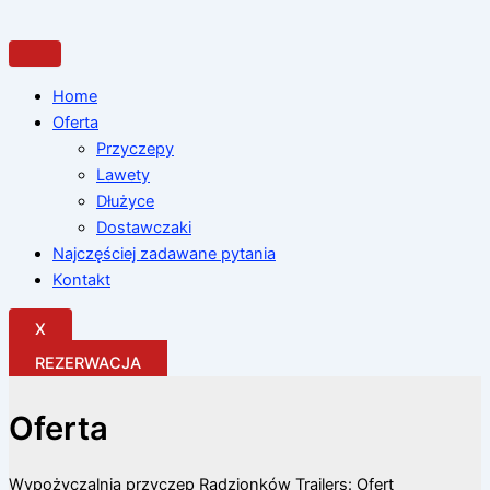
Przejdź
do
treści
Home
Oferta
Przyczepy
Lawety
Dłużyce
Dostawczaki
Najczęściej zadawane pytania
Kontakt
X
REZERWACJA
Oferta
Wypożyczalnia przyczep Radzionków Trailers: Ofert