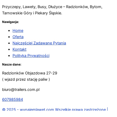
Przyczepy, Lawety, Busy, Dłużyce – Radzionków, Bytom,
Tarnowskie Góry i Piekary Śląskie.
Nawigacja:
Home
Oferta
Najczęściej Zadawane Pytania
Kontakt
Polityka Prywatności
Nasze dane:
Radzionków Objazdowa 27-29
( wjazd przez stację paliw )
biuro@trailers.com.pl
607985984
© 2025 - wynajemlawet.com Wszelkie prawa zastrzeżone |
Projekt i wdrożenie: strefa36.pl