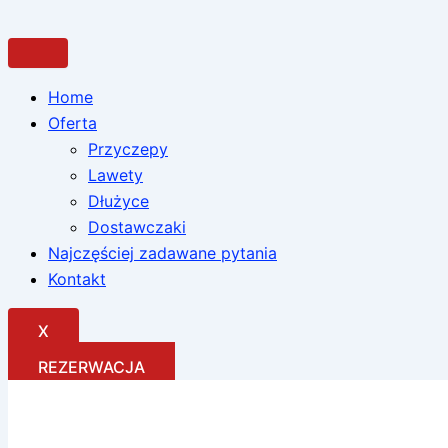
Przejdź
do
treści
Home
Oferta
Przyczepy
Lawety
Dłużyce
Dostawczaki
Najczęściej zadawane pytania
Kontakt
X
REZERWACJA